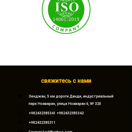
свяжитесь с нами
home
Зенджан, 5 км дороги Данди, индустриальный
парк Ноаваран, улица Ноаваран 6, № 320
phone
+982432385341 +982432385342
print
+982432385311
email
CaspianAcid@yahoo.com