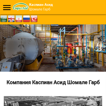
menu
Компания Каспиан Асид Шомале Гарб