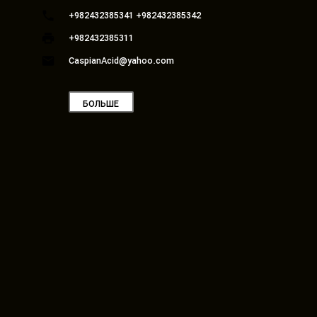
phone
+982432385341 +982432385342
print
+982432385311
email
CaspianAcid@yahoo.com
БОЛЬШЕ