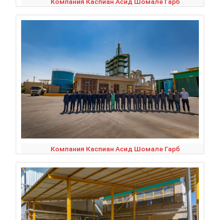
Компания Каспиан Асид Шомале Гарб
Компания Каспиан Асид Шомале Гарб