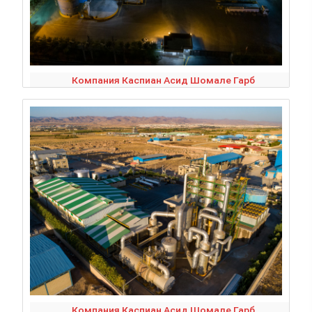
Компания Каспиан Асид Шомале Гарб
Компания Каспиан Асид Шомале Гарб