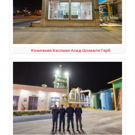
Компания Каспиан Асид Шомале Гарб