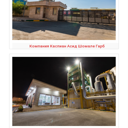
Компания Каспиан Асид Шомале Гарб