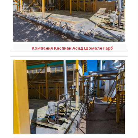
Компания Каспиан Асид Шомале Гарб