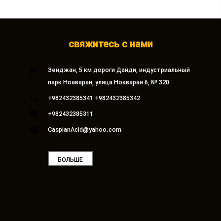
свяжитесь с нами
home
Зенджан, 5 км дороги Данди, индустриальный
парк Ноаваран, улица Ноаваран 6, № 320
phone
+982432385341 +982432385342
print
+982432385311
email
CaspianAcid@yahoo.com
БОЛЬШЕ