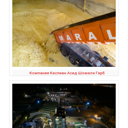
Компания Каспиан Асид Шомале Гарб