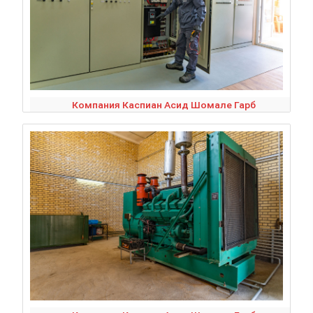
Компания Каспиан Асид Шомале Гарб