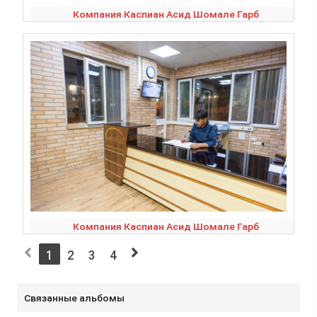
Компания Каспиан Асид Шомале Гарб
Компания Каспиан Асид Шомале Гарб
1
2
3
4
Связанные альбомы