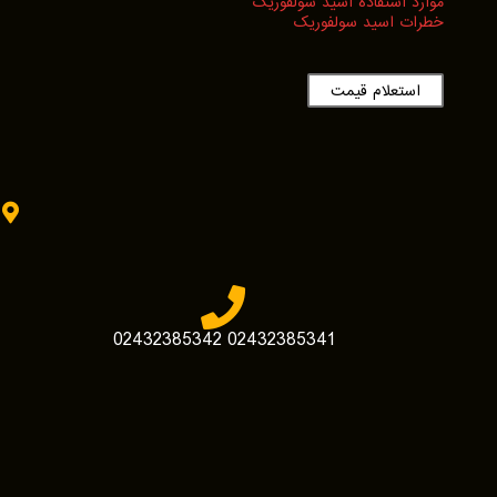
موارد استفاده اسید سولفوریک
خطرات اسید سولفوریک
استعلام قیمت
زن
02432385341 02432385342