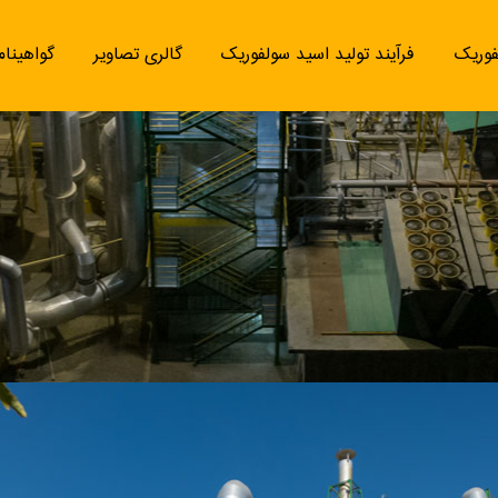
فوریک
فرآیند تولید اسید سولفوریک
گالری تصاویر
گواهینام