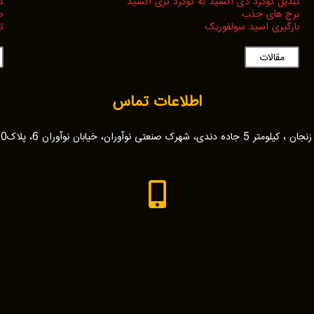
تبدیل گوگرد دی اکسید به گوگرد تری اکسید
گ
برج های جذب
ص
بارگیری اسید سولفوریک
ت
مقالات
اطلاعات تماس
جان ، کیلومتر 5 جاده دندی، شهرک صنعتی نوآوران، خیابان نوآوران 6، پلاک320