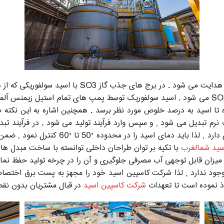
گاز SO3 پس از خروج از کانورتور به سمت برج های 3 گ
شود واکنش داده و تبدیل به SO3 + H2SO4 + H2O = 2 H2SO4 می شود . اسید سولفوریک توسط پمپ ه
ده تا اسید به درصد خلوص مورد نظر برسد . همچنین اشاره به این نکت
بدیل می شود , و سپس وارد فرآیند تولید می شود . در فرآیند تبدیل SO3
توجهی افزایش می یابد , اسید با دمای بالا خ
سید شمالغرب
با تکیه بر توان طراحان داخلی توانسته با ساخت مبدل های 
ت میزان قابل توجهی آب مصرفی جلوگیری و آن را در چرخه تولید حفظ نماید
وجود ندارد , لذا شرکت کاسپین اسید خود را مجهز به پست برق اختصاصی
تخاذ نموده است تا تعهدات
شرکت کاسپین اسید
در قبال مشتریان بدون نقص