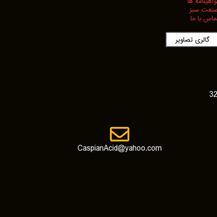
واهینامه ها
نعت سبز
ماس با ما
گالری تصاویر
CaspianAcid@yahoo.com