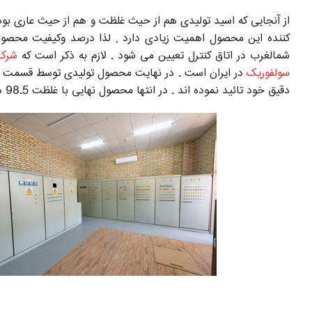
از آنجایی که اسید تولیدی هم از حیث غلظت و هم از حیث عاری بودن
کننده این محصول اهمیت زیادی دارد , لذا درصد وکیفیت محصو
شمالغرب در اتاق کنترل تعیین می شود . لازم به ذکر است که
شرکت
سولفوریک
در ایران است . در نهایت محصول تولیدی توسط قسمت کن
دقیق خود تائید نموده اند . در انتها محصول نهایی با غلظت 98.5 در مخزن ذخیره تخلیه شده و پس از بارگیری در تریلرهای مختص شرکت در اختیار مصرف کنندگان قرار می گیرد .