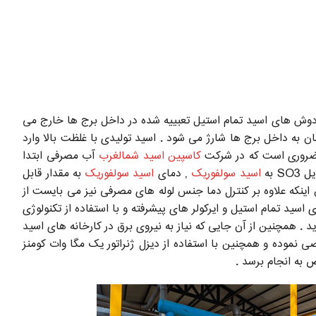
انه جذب هدایت می شود . در برج های جذب گاز SO3 با اسید سولفوریکی که از دوش های اسید تمام استیل تعبییه شده در داخل برج ها خارج می
ای تمام استیل زیمنس آلمان به داخل برج ها شارژ می شود . اسید تولیدی با غلظت بالا وارد
ه ضروری است که در شرکت
کاسپین اسید شمالغرب
آب مصرفی ابتدا
 به
اسید سولفوریک
, دمای
اسید سولفوریک
به مقدار قابل
ورندگی بسیار شدیدی دارد , لذا باید دمای اسید را در محدوده ˚50 تا ˚60 کنترل نمود , ضمن اینکه علاوه بر کنترل دما جنس لوله های مصرفی نیز می بایست از
اسید تمام استیل و ایرکولر های پیشرفته و با استفاده از تکنولوژی
 . همچنین از آن جایی که نیاز به نیروی برق در کارخانه های اسید
 نموده و همچنین با استفاده از دیزل ژنراتور یک مگا وات کومنز
 به انجام برسد .