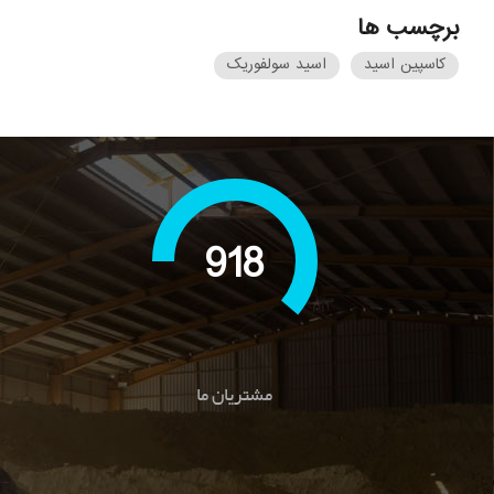
برچسب ها
کاسپین اسید
اسید سولفوریک
1499
مشتریان ما